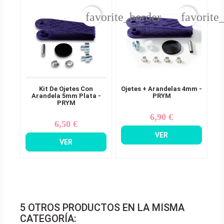
favorite_border
favorite
Kit De Ojetes Con
Ojetes + Arandelas 4mm -
Arandela 5mm Plata -
PRYM
PRYM
6,90 €
Precio
6,50 €
Precio
VER
VER
5 OTROS PRODUCTOS EN LA MISMA
CATEGORÍA: