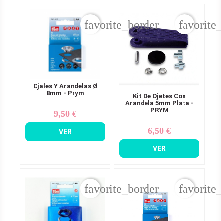
favorite_border
favorite
Ojales Y Arandelas Ø
8mm - Prym
Kit De Ojetes Con
Arandela 5mm Plata -
PRYM
9,50 €
Precio
6,50 €
Precio
VER
VER
favorite_border
favorite