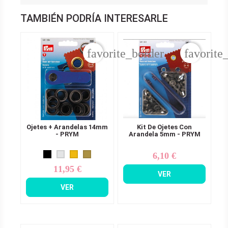
TAMBIÉN PODRÍA INTERESARLE
favorite_border
favorite
Ojetes + Arandelas 14mm
Kit De Ojetes Con
- PRYM
Arandela 5mm - PRYM
6,10 €
Precio
11,95 €
Precio
VER
VER