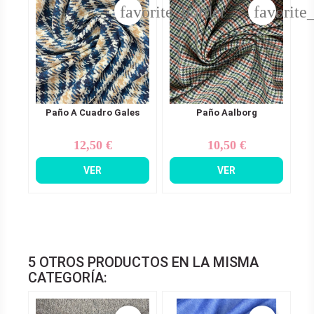
favorite_border
favorite
Paño A Cuadro Gales
Paño Aalborg
12,50 €
10,50 €
Precio
Precio
VER
VER
5 OTROS PRODUCTOS EN LA MISMA
CATEGORÍA: