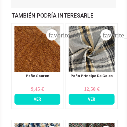
TAMBIÉN PODRÍA INTERESARLE
favorite_border
favorite
Paño Sauron
Paño Príncipe De Gales
9,45 €
12,50 €
Precio
Precio
VER
VER