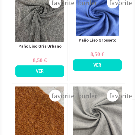
favorite_border
favorite
Paño Liso Grosseto
Paño Liso Gris Urbano
8,50 €
Precio
8,50 €
Precio
VER
VER
favorite_border
favorite