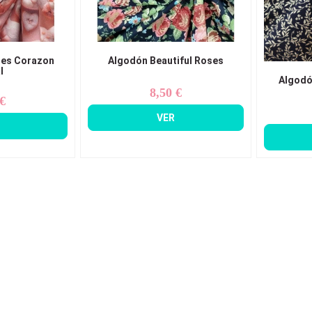
res Corazon
Algodón Beautiful Roses
l
Algodó
8,50 €
Precio
 €
ecio
VER