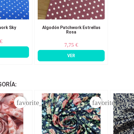
work Sky
Algodón Patchwork Estrellas
Rosa
 €
ecio
7,75 €
Precio
VER
GORÍA:
favorite_border
favorite_bord