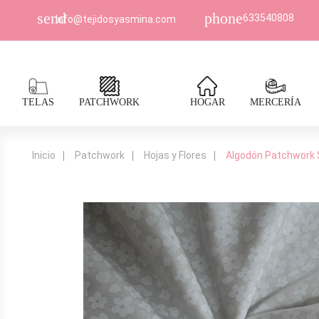
send
phone
633540808
Info@tejidosyasmina.com
TELAS
PATCHWORK
HOGAR
MERCERÍA
Inicio
Patchwork
Hojas y Flores
Algodón Patchwork 