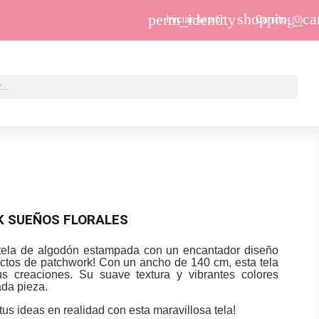
shopping_ca
perm_identity
Iniciar sesión
Carrito
(0)
 SUEÑOS FLORALES
tela de algodón estampada con un encantador diseño
oyectos de patchwork! Con un ancho de 140 cm, esta tela
us creaciones. Su suave textura y vibrantes colores
ada pieza.
us ideas en realidad con esta maravillosa tela!