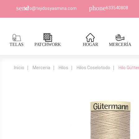
send
phone
633540808
Info@tejidosyasmina.com
TELAS
PATCHWORK
HOGAR
MERCERÍA
Inicio
Merceria
Hilos
Hilos Coselotodo
Hilo Gütt