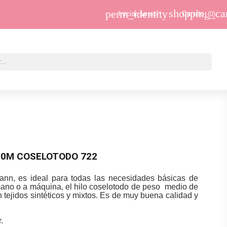
shopping_ca
perm_identity
Iniciar sesión
Carrito
(0)
00M COSELOTODO 722
ann, es ideal para todas las necesidades básicas de
mano o a máquina, el hilo coselotodo de peso medio de
 tejidos sintéticos y mixtos. Es de muy buena calidad y
.