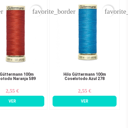
er
favorite_border
favorite
 Güttermann 100m
Hilo Güttermann 100m
otodo Naranja 589
Coselotodo Azul 278
2,55 €
2,55 €
Precio
Precio
VER
VER