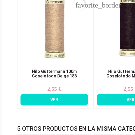
favorite_border
Hilo Güttermann 100m
Hilo Gütterm
Coselotodo Beige 186
Coselotodo M
2,55 €
2,55
Precio
Pr
VER
VER
5 OTROS PRODUCTOS EN LA MISMA CATE