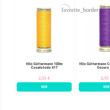
favorite_border
Hilo Güttermann 100m
Hilo Güttermann C
Coselotodo 417
Oscuro
2,55 €
2,55
Precio
Pr
VER
VER