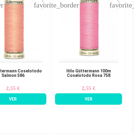
er
favorite_border
favorite
ttermann Coselotodo
Hilo Güttermann 100m
Salmon 586
Coselotodo Rosa 758
2,55 €
2,55 €
Precio
Precio
VER
VER