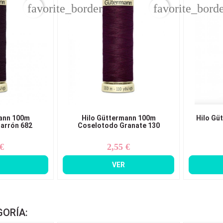
favorite_border
favorite_bord
ann 100m
Hilo Güttermann 100m
Hilo Gü
arrón 682
Coselotodo Granate 130
 €
2,55 €
ecio
Precio
VER
GORÍA: