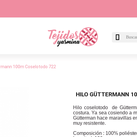

ermann 100m Coselotodo 722
HILO GÜTTERMANN 1
Hilo coselotodo de Gütterm
costura. Ya sea cosiendo a 
Gütterman hace maravillas en
muy resistente.
Composición : 100% poliéster