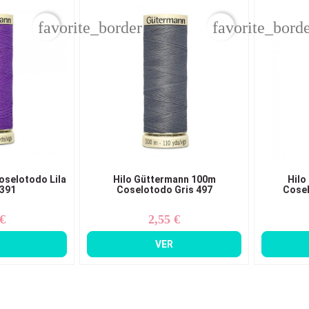
favorite_border
favorite_bord
oselotodo Lila
Hilo Güttermann 100m
Hilo
 391
Coselotodo Gris 497
Cosel
 €
2,55 €
ecio
Precio
VER