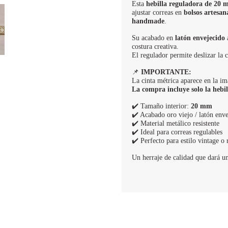
Esta
hebilla reguladora de 20 m
ajustar correas en
bolsos artesan
handmade
.
Su acabado en
latón envejecido
a
costura creativa.
El regulador permite deslizar la 
📌
IMPORTANTE:
La cinta métrica aparece en la im
La compra incluye solo la hebi
✔️ Tamaño interior:
20 mm
✔️ Acabado oro viejo / latón env
✔️ Material metálico resistente
✔️ Ideal para correas regulables
✔️ Perfecto para estilo vintage o 
Un herraje de calidad que dará un