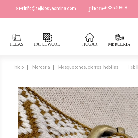
send
phone
633540808
Info@tejidosyasmina.com
TELAS
PATCHWORK
HOGAR
MERCERÍA
Inicio
Merceria
Mosquetones, cierres, hebillas.
Hebil