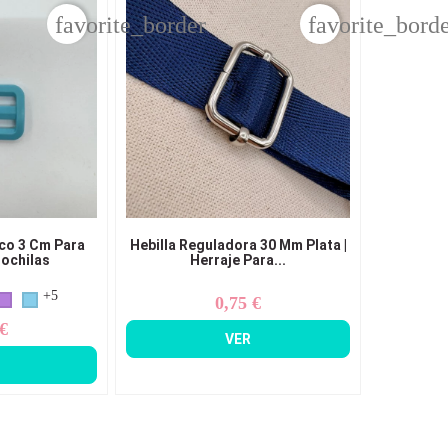
favorite_border
favorite_bord
co 3 Cm Para
Hebilla Reguladora 30 Mm Plata |
ochilas
Herraje Para...
+5
0,75 €
Precio
 €
ecio
VER