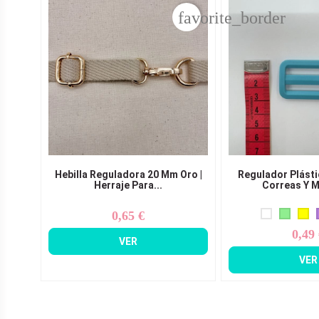
favorite_border
Hebilla Reguladora 20 Mm Oro |
Regulador Plásti
Herraje Para...
Correas Y M
0,65 €
Precio
0,49
Pr
VER
VER