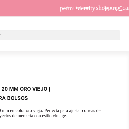
shopping_ca
perm_identity
Iniciar sesión
Carrito
(0)
s
20 MM ORO VIEJO |
RA BOLSOS
 mm en color oro viejo. Perfecta para ajustar correas de
yectos de mercería con estilo vintage.