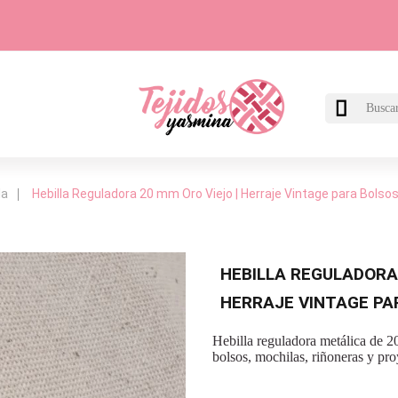

la
Hebilla Reguladora 20 mm Oro Viejo | Herraje Vintage para Bolso
HEBILLA REGULADORA 
HERRAJE VINTAGE PA
Hebilla reguladora metálica de 20
bolsos, mochilas, riñoneras y pro