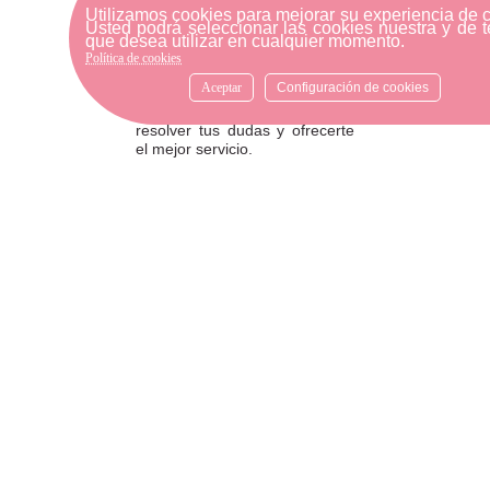
Utilizamos cookies para mejorar su experiencia de 
Usted podrá seleccionar las cookies nuestra y de t
ATENCIÓN AL CLIENTE
que desea utilizar en cualquier momento.
Si necesitas ayuda, no dudes
Política de cookies
en escribirnos por medio de
Aceptar
Configuración de cookies
WhatsApp al número
633540808. Estamos aquí para
resolver tus dudas y ofrecerte
el mejor servicio.
FORMAS DE PAGO
Elige tu forma de pago más
cómoda y 100% segura: Paypal,
transferencia bancaria o Redsys.
· Passeig Països Catalans, 22/24 ·
17190 Salt, Girona