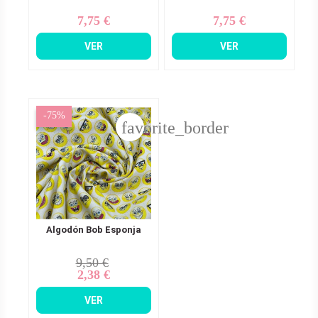
7,75 €
7,75 €
Precio
Precio
VER
VER
-75%
favorite_border
Algodón Bob Esponja
9,50 €
Precio
Precio
2,38 €
base
VER