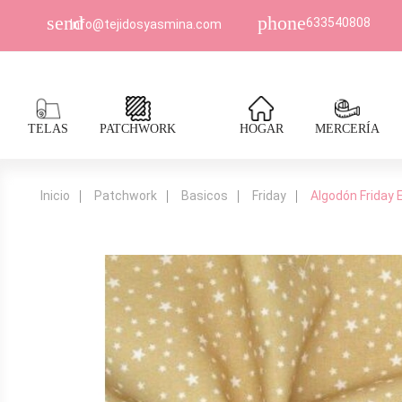
send
phone
633540808
Info@tejidosyasmina.com
TELAS
PATCHWORK
HOGAR
MERCERÍA
Inicio
Patchwork
Basicos
Friday
Algodón Friday 