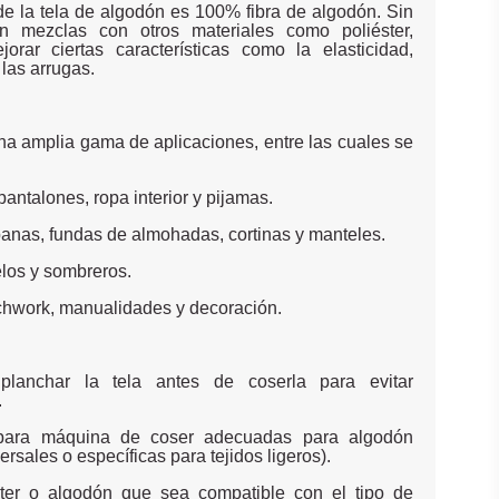
de la tela de algodón es 100% fibra de algodón. Sin
n mezclas con otros materiales como poliéster,
orar ciertas características como la elasticidad,
 las arrugas.
una amplia gama de aplicaciones, entre las cuales se
antalones, ropa interior y pijamas.
ábanas, fundas de almohadas, cortinas y manteles.
elos y sombreros.
tchwork, manualidades y decoración.
planchar la tela antes de coserla para evitar
.
s para máquina de coser adecuadas para algodón
rsales o específicas para tejidos ligeros).
ster o algodón que sea compatible con el tipo de