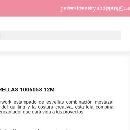
shopping_ca
perm_identity
Iniciar sesión
Carrito
(0)
RELLAS 1006053 12M
hwork estampado de estrellas combinación mostaza!
el quilting y la costura creativa, esta tela combina
encantador que dará vida a tus proyectos.