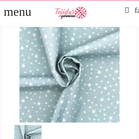
menu

f
TELAS
arrow_right
PATCHWORK
arrow_right
HOGAR
arrow_right
MERCERÍA
arrow_right