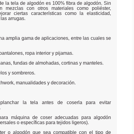
de la tela de algodón es 100% fibra de algodón. Sin
n mezclas con otros materiales como poliéster,
orar ciertas características como la elasticidad,
 las arrugas.
una amplia gama de aplicaciones, entre las cuales se
antalones, ropa interior y pijamas.
ábanas, fundas de almohadas, cortinas y manteles.
elos y sombreros.
tchwork, manualidades y decoración.
planchar la tela antes de coserla para evitar
.
s para máquina de coser adecuadas para algodón
rsales o específicas para tejidos ligeros).
ster o algodón que sea compatible con el tipo de