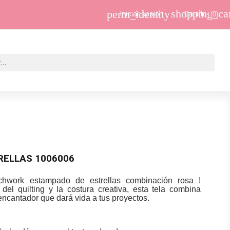
shopping_ca
perm_identity
Iniciar sesión
Carrito
(0)
RELLAS 1006006
chwork estampado de estrellas combinación rosa !
el quilting y la costura creativa, esta tela combina
encantador que dará vida a tus proyectos.