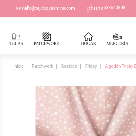
send
phone
633540808
Info@tejidosyasmina.com
TELAS
PATCHWORK
HOGAR
MERCERÍA
Inicio
Patchwork
Basicos
Friday
Algodón Friday 