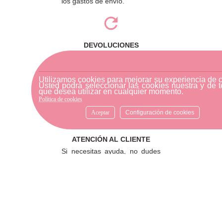
los gastos de envío.
DEVOLUCIONES
Para realizar una devolución,
por favor envíe su pedido a
través de una empresa de
Utilizamos cookies para mejorar su experiencia de 
Usted podrá seleccionar las cookies nuestra y de t
mensajería o diríjase a la
que desea utilizar en cualquier momento.
tienda física más cercana.
Política de cookies
Aceptar
Configuración de cookies
ATENCIÓN AL CLIENTE
Si necesitas ayuda, no dudes
en escribirnos por medio de
WhatsApp al número
633540808. Estamos aquí para
resolver tus dudas y ofrecerte
el mejor servicio.
FORMAS DE PAGO