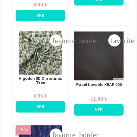
9,99 €
Precio
VER
favorite_border
favorite
Algodón 3D Christmas
Tree
Papel Lavable KRAF 000
8,95 €
Precio
11,00 €
Precio
VER
VER
-40%
favorite_border