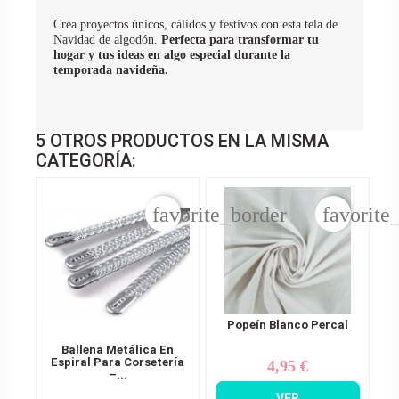
Crea proyectos únicos, cálidos y festivos con esta tela de
Navidad de algodón.
Perfecta para transformar tu
hogar y tus ideas en algo especial durante la
temporada navideña.
5 OTROS PRODUCTOS EN LA MISMA
CATEGORÍA:
favorite_border
favorite
Popeín Blanco Percal
Ballena Metálica En
Espiral Para Corsetería
4,95 €
Precio
–...
VER