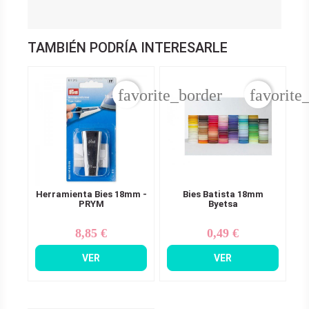
TAMBIÉN PODRÍA INTERESARLE
favorite_border
favorite
Herramienta Bies 18mm -
Bies Batista 18mm
PRYM
Byetsa
8,85 €
0,49 €
Precio
Precio
VER
VER