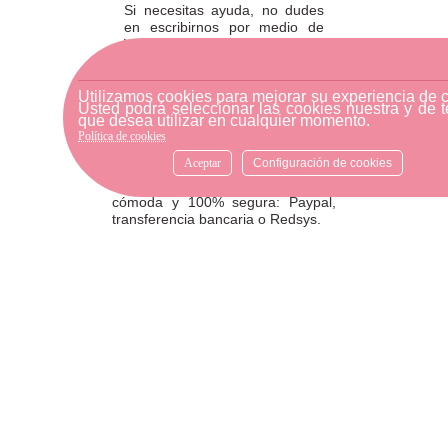
Si necesitas ayuda, no dudes
en escribirnos por medio de
WhatsApp al número
633540808. Estamos aquí para
resolver tus dudas y ofrecerte
el mejor servicio.
Utilizamos cookies para mejorar su experiencia de 
Usted podrá seleccionar las cookies nuestra y de t
que desea utilizar en cualquier momento.
Política de cookies
FORMAS DE PAGO
Aceptar
Configuración de cookies
Elige tu forma de pago más
cómoda y 100% segura: Paypal,
transferencia bancaria o Redsys.
· Passeig Països Catalans, 22/24 ·
17190 Salt, Girona
· Carrer Santa Eugènia, 27 ·