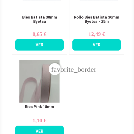
Bies Batista 30mm
Rollo Bies Batista 30mm
Byetsa
Byetsa - 25m
0,65 €
12,49 €
Precio
Precio
VER
VER
favorite_border
Bies Pink 18mm
1,10 €
Precio
VER