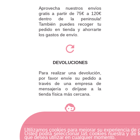
Aprovecha nuestros envíos
gratis a partir de 75€ a 120€
dentro de la peninsula!
También puedes recoger tu
pedido en tienda y ahorrarte
los gastos de envío.
DEVOLUCIONES
Para realizar una devolución,
por favor envíe su pedido a
través de una empresa de
mensajería o diríjase a la
tienda física más cercana.
ATENCIÓN AL CLIENTE
Si necesitas ayuda, no dudes
Utilizamos cookies para mejorar su experiencia de 
Usted podrá seleccionar las cookies nuestra y de t
en escribirnos por medio de
que desea utilizar en cualquier momento.
WhatsApp al número