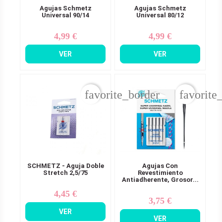
Agujas Schmetz
Agujas Schmetz
Universal 90/14
Universal 80/12
4,99 €
4,99 €
Precio
Precio
VER
VER
favorite_border
favorite
SCHMETZ - Aguja Doble
Agujas Con
Stretch 2,5/75
Revestimiento
Antiadherente, Grosor...
4,45 €
Precio
3,75 €
Precio
VER
VER