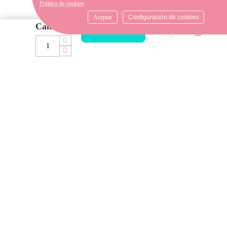
Política de cookies
633540808. Estamos aquí para
resolver tus dudas y ofrecerte
Aceptar
Configuración de cookies
Cantidad
el mejor servicio.
favorite_bord
AÑADIR AL CARRITO
FORMAS DE PAGO
Elige tu forma de pago más
cómoda y 100% segura: Paypal,
transferencia bancaria o Redsys.
· Passeig Països Catalans, 22/24 ·
17190 Salt, Girona
· Carrer Santa Eugènia, 27 ·
17005 Girona
Email: Info@tejidosyasmina.com