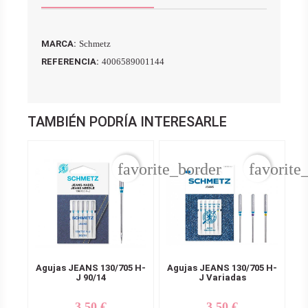
MARCA:
Schmetz
REFERENCIA:
4006589001144
TAMBIÉN PODRÍA INTERESARLE
favorite_border
favorite
Agujas JEANS 130/705 H-
Agujas JEANS 130/705 H-
J 90/14
J Variadas
3,50 €
3,50 €
Precio
Precio