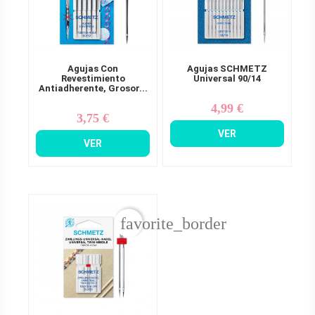
Agujas Con
Agujas SCHMETZ
Revestimiento
Universal 90/14
Antiadherente, Grosor...
4,99 €
Precio
3,75 €
Precio
VER
VER
favorite_border