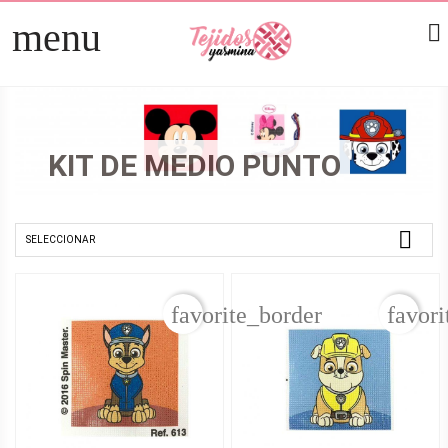
menu

TELAS
arrow_right
PATCHWORK
arrow_right
KIT DE MEDIO PUNTO
HOGAR
arrow_right
MERCERÍA
arrow_right

SELECCIONAR
favorite_border
favori