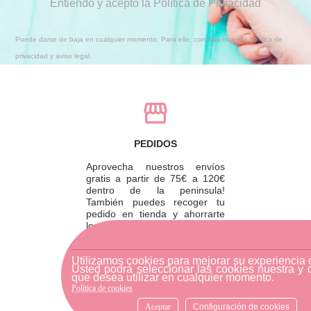
Entiendo y acepto la Política de Privacidad
Puede darse de baja en cualquier momento. Para ello, consulte nuestra política de
privacidad y aviso legal.
PEDIDOS
Aprovecha nuestros envíos
gratis a partir de 75€ a 120€
dentro de la peninsula!
También puedes recoger tu
pedido en tienda y ahorrarte
los gastos de envío.
Utilizamos cookies para mejorar su experiencia
Usted podrá seleccionar las cookies nuestra y 
que desea utilizar en cualquier momento.
DEVOLUCIONES
Política de cookies
Aceptar
Configuración de cookies
Para realizar una devolución,