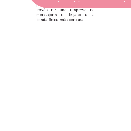
por favor envíe su pedido a
través de una empresa de
mensajería o diríjase a la
tienda física más cercana.
ATENCIÓN AL CLIENTE
Si necesitas ayuda, no dudes
en escribirnos por medio de
WhatsApp al número
633540808. Estamos aquí para
resolver tus dudas y ofrecerte
el mejor servicio.
FORMAS DE PAGO
Elige tu forma de pago más
cómoda y 100% segura: Paypal,
transferencia bancaria o Redsys.