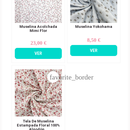
Muselina Acolchada
Muselina Yokohama
Mimi Flor
8,50 €
Precio
23,00 €
Precio
VER
VER
favorite_border
Tela De Muselina
Estampada Floral 100%
Algodón...