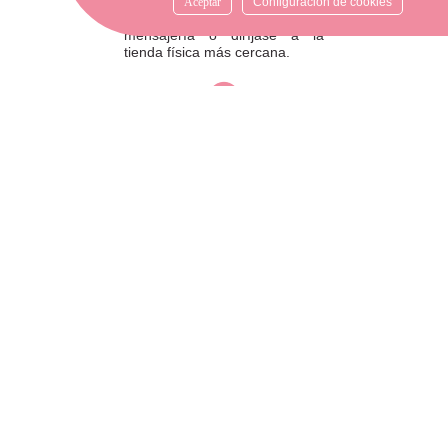
por favor envíe su pedido a
Aceptar
Configuración de cookies
través de una empresa de
mensajería o diríjase a la
tienda física más cercana.
ATENCIÓN AL CLIENTE
Si necesitas ayuda, no dudes
en escribirnos por medio de
WhatsApp al número
633540808. Estamos aquí para
resolver tus dudas y ofrecerte
el mejor servicio.
FORMAS DE PAGO
Elige tu forma de pago más
cómoda y 100% segura: Paypal,
transferencia bancaria o Redsys.