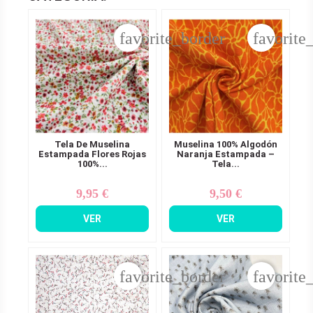
favorite_border
favorite
Tela De Muselina
Muselina 100% Algodón
Estampada Flores Rojas
Naranja Estampada –
100%...
Tela...
9,95 €
9,50 €
Precio
Precio
VER
VER
favorite_border
favorite