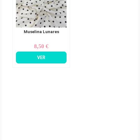
Muselina Lunares
8,50 €
Precio
VER