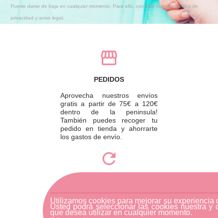
Puede darse de baja en cualquier momento. Para ello, consulte nuestra política de
privacidad y aviso legal.
PEDIDOS
Aprovecha nuestros envíos
gratis a partir de 75€ a 120€
dentro de la peninsula!
También puedes recoger tu
pedido en tienda y ahorrarte
los gastos de envío.
DEVOLUCIONES
Para realizar una devolución,
Utilizamos cookies para mejorar su experiencia
por favor envíe su pedido a
Usted podrá seleccionar las cookies nuestra y 
que desea utilizar en cualquier momento.
través de una empresa de