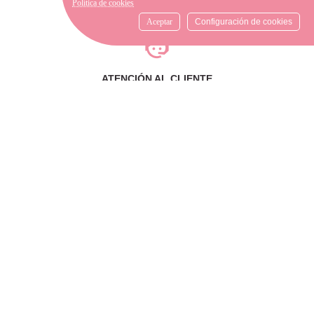
Política de cookies
mensajería o diríjase a la
tienda física más cercana.
Aceptar
Configuración de cookies
ATENCIÓN AL CLIENTE
Si necesitas ayuda, no dudes
en escribirnos por medio de
WhatsApp al número
633540808. Estamos aquí para
resolver tus dudas y ofrecerte
el mejor servicio.
FORMAS DE PAGO
Elige tu forma de pago más
cómoda y 100% segura: Paypal,
transferencia bancaria o Redsys.