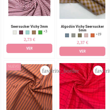
Seersucker Vichy 3mm
Algodón Vichy Seersucker
5mm
+3
+19
2,73 €
Precio
2,37 €
Precio
VER
VER
NUEVO
favorite_border
favori