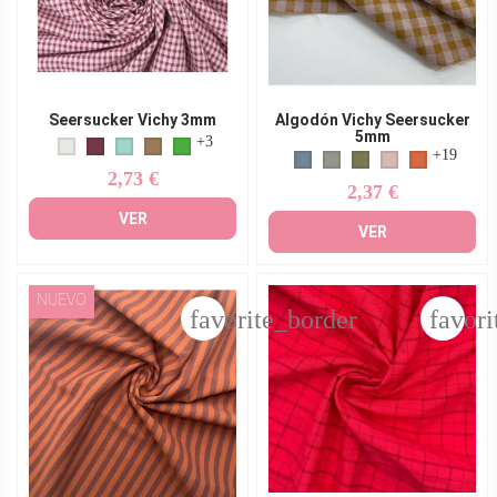
Seersucker Vichy 3mm
Algodón Vichy Seersucker
5mm
+3
+19
2,73 €
Precio
2,37 €
Precio
VER
VER
NUEVO
favorite_border
favori