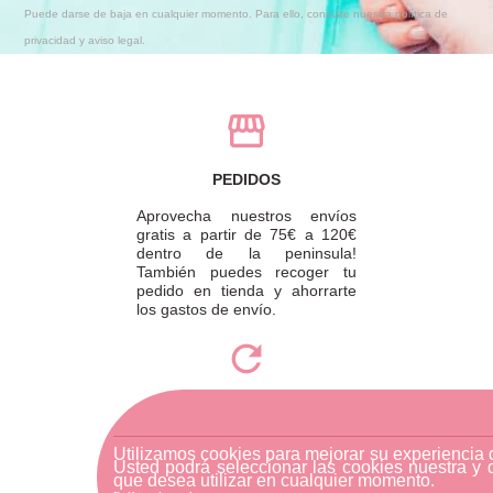
Puede darse de baja en cualquier momento. Para ello, consulte nuestra política de
privacidad y aviso legal.
PEDIDOS
Aprovecha nuestros envíos
gratis a partir de 75€ a 120€
dentro de la peninsula!
También puedes recoger tu
pedido en tienda y ahorrarte
los gastos de envío.
DEVOLUCIONES
Para realizar una devolución,
Utilizamos cookies para mejorar su experiencia
por favor envíe su pedido a
Usted podrá seleccionar las cookies nuestra y 
que desea utilizar en cualquier momento.
través de una empresa de