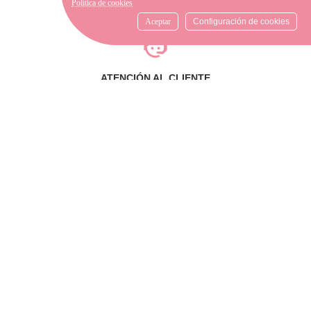
Política de cookies
mensajería o diríjase a la
tienda física más cercana.
Aceptar
Configuración de cookies
ATENCIÓN AL CLIENTE
Si necesitas ayuda, no dudes
en escribirnos por medio de
WhatsApp al número
633540808. Estamos aquí para
resolver tus dudas y ofrecerte
el mejor servicio.
FORMAS DE PAGO
Elige tu forma de pago más
cómoda y 100% segura: Paypal,
transferencia bancaria o Redsys.