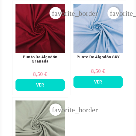
favorite_border
favorite
Punto De Algodón
Punto De Algodón SKY
Granada
8,50 €
Precio
8,50 €
Precio
VER
VER
favorite_border