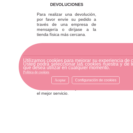
DEVOLUCIONES
Para realizar una devolución,
por favor envíe su pedido a
través de una empresa de
mensajería o diríjase a la
tienda física más cercana.
Utilizamos cookies para mejorar su experiencia de 
ATENCIÓN AL CLIENTE
Usted podrá seleccionar las cookies nuestra y de t
que desea utilizar en cualquier momento.
Si necesitas ayuda, no dudes
Política de cookies
en escribirnos por medio de
WhatsApp al número
Aceptar
Configuración de cookies
633540808. Estamos aquí para
resolver tus dudas y ofrecerte
el mejor servicio.
FORMAS DE PAGO
Elige tu forma de pago más
cómoda y 100% segura: Paypal,
transferencia bancaria o Redsys.