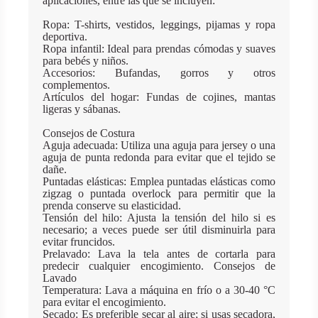
aplicaciones, entre las que se incluyen:
Ropa: T-shirts, vestidos, leggings, pijamas y ropa
deportiva.
Ropa infantil: Ideal para prendas cómodas y suaves
para bebés y niños.
Accesorios: Bufandas, gorros y otros
complementos.
Artículos del hogar: Fundas de cojines, mantas
ligeras y sábanas.
Consejos de Costura
Aguja adecuada: Utiliza una aguja para jersey o una
aguja de punta redonda para evitar que el tejido se
dañe.
Puntadas elásticas: Emplea puntadas elásticas como
zigzag o puntada overlock para permitir que la
prenda conserve su elasticidad.
Tensión del hilo: Ajusta la tensión del hilo si es
necesario; a veces puede ser útil disminuirla para
evitar fruncidos.
Prelavado: Lava la tela antes de cortarla para
predecir cualquier encogimiento. Consejos de
Lavado
Temperatura: Lava a máquina en frío o a 30-40 °C
para evitar el encogimiento.
Secado: Es preferible secar al aire; si usas secadora,