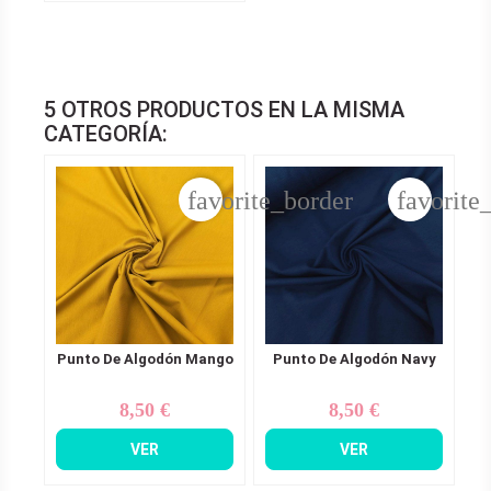
5 OTROS PRODUCTOS EN LA MISMA
CATEGORÍA:
favorite_border
favorite
Punto De Algodón Mango
Punto De Algodón Navy
8,50 €
8,50 €
Precio
Precio
VER
VER