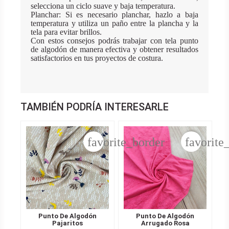
selecciona un ciclo suave y baja temperatura.
Planchar: Si es necesario planchar, hazlo a baja
temperatura y utiliza un paño entre la plancha y la
tela para evitar brillos.
Con estos consejos podrás trabajar con tela punto
de algodón de manera efectiva y obtener resultados
satisfactorios en tus proyectos de costura.
TAMBIÉN PODRÍA INTERESARLE
favorite_border
favorite
Punto De Algodón
Punto De Algodón
Pajaritos
Arrugado Rosa