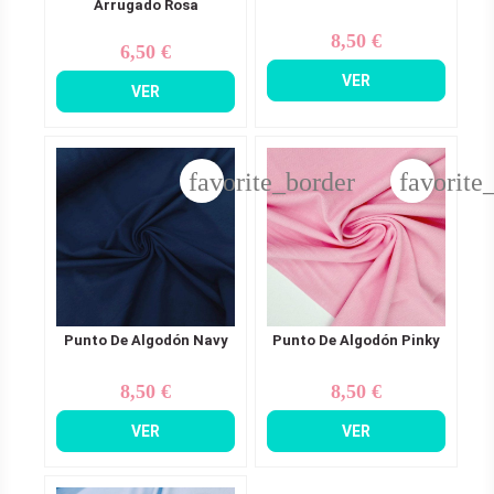
Arrugado Rosa
8,50 €
Precio
6,50 €
Precio
VER
VER
favorite_border
favorite
Punto De Algodón Navy
Punto De Algodón Pinky
8,50 €
8,50 €
Precio
Precio
VER
VER