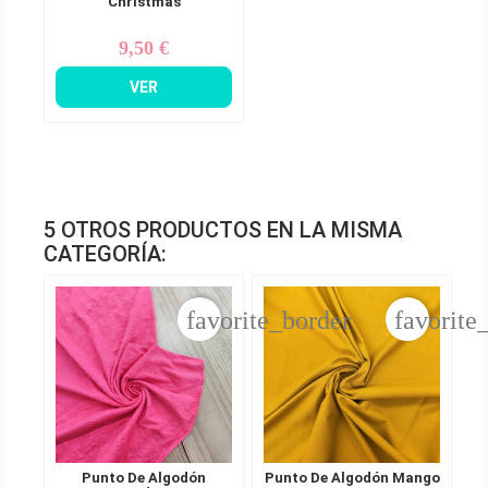
Christmas
9,50 €
Precio
VER
5 OTROS PRODUCTOS EN LA MISMA
CATEGORÍA:
favorite_border
favorite
Punto De Algodón
Punto De Algodón Mango