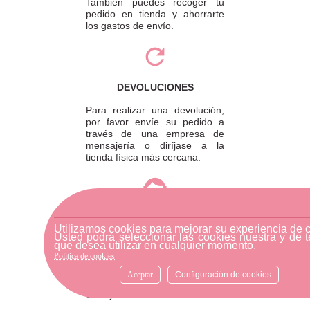
También puedes recoger tu
pedido en tienda y ahorrarte
los gastos de envío.
DEVOLUCIONES
Para realizar una devolución,
por favor envíe su pedido a
través de una empresa de
mensajería o diríjase a la
tienda física más cercana.
ATENCIÓN AL CLIENTE
Utilizamos cookies para mejorar su experiencia de 
Si necesitas ayuda, no dudes
Usted podrá seleccionar las cookies nuestra y de t
que desea utilizar en cualquier momento.
en escribirnos por medio de
Política de cookies
WhatsApp al número
633540808. Estamos aquí para
Aceptar
Configuración de cookies
resolver tus dudas y ofrecerte
el mejor servicio.