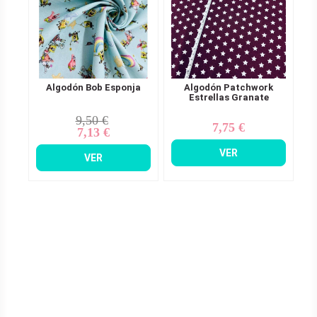
Algodón Bob Esponja
Algodón Patchwork
Estrellas Granate
9,50 €
Precio
Precio
7,75 €
Precio
7,13 €
base
VER
VER