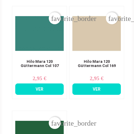
favorite_border
favorite
Hilo Mara 120
Hilo Mara 120
Güttermann Col 107
Güttermann Col 169
2,95 €
2,95 €
Precio
Precio
VER
VER
favorite_border