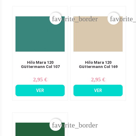
favorite_border
favorite
Hilo Mara 120
Hilo Mara 120
Güttermann Col 107
Güttermann Col 169
2,95 €
2,95 €
Precio
Precio
VER
VER
favorite_border