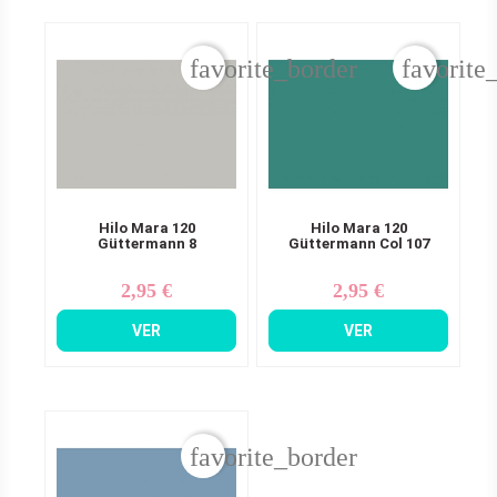
favorite_border
favorite
Hilo Mara 120
Hilo Mara 120
Güttermann 8
Güttermann Col 107
2,95 €
2,95 €
Precio
Precio
VER
VER
favorite_border