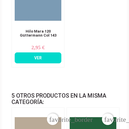
Hilo Mara 120
Güttermann Col 143
2,95 €
Precio
VER
5 OTROS PRODUCTOS EN LA MISMA
CATEGORÍA:
favorite_border
favorite