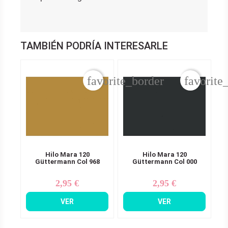
TAMBIÉN PODRÍA INTERESARLE
favorite_border
favorite
Hilo Mara 120
Hilo Mara 120
Güttermann Col 968
Güttermann Col 000
2,95 €
2,95 €
Precio
Precio
VER
VER