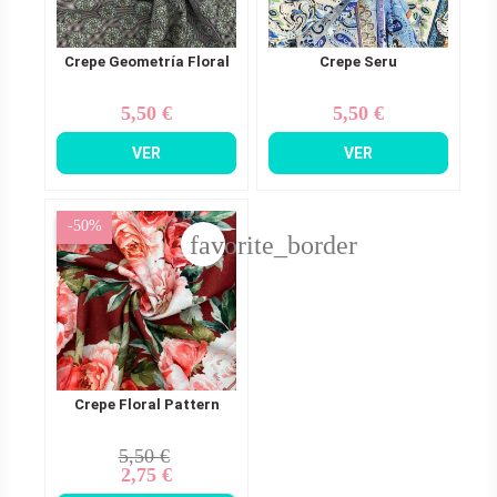
Crepe Geometría Floral
Crepe Seru
5,50 €
5,50 €
Precio
Precio
VER
VER
-50%
favorite_border
Crepe Floral Pattern
5,50 €
Precio
Precio
2,75 €
base