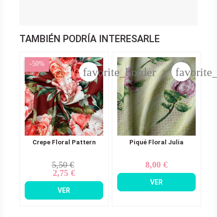
TAMBIÉN PODRÍA INTERESARLE
-50%
favorite_border
favorite
Crepe Floral Pattern
Piqué Floral Julia
5,50 €
8,00 €
Precio
Precio
Precio
2,75 €
base
VER
VER