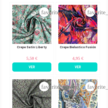
favorite_border
favorite
Crepe Satín Liberty
Crepe Bielastico Fusión
5,50 €
4,95 €
Precio
Precio
VER
VER
favorite_border
favorite