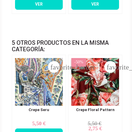
VER
VER
5 OTROS PRODUCTOS EN LA MISMA
CATEGORÍA:
-50%
favorite_border
favorite
Crepe Seru
Crepe Floral Pattern
5,50 €
5,50 €
Precio
Precio
Precio
2,75 €
base