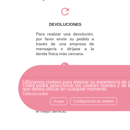
DEVOLUCIONES
Para realizar una devolución,
por favor envíe su pedido a
través de una empresa de
mensajería o diríjase a la
tienda física más cercana.
ATENCIÓN AL CLIENTE
Utilizamos cookies para mejorar su experiencia de 
Usted podrá seleccionar las cookies nuestra y de t
Si necesitas ayuda, no dudes
que desea utilizar en cualquier momento.
en escribirnos por medio de
Política de cookies
WhatsApp al número
633540808. Estamos aquí para
Aceptar
Configuración de cookies
resolver tus dudas y ofrecerte
el mejor servicio.
FORMAS DE PAGO