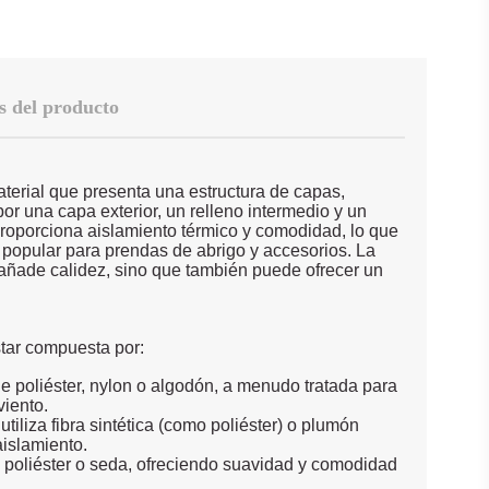
s del producto
terial que presenta una estructura de capas,
r una capa exterior, un relleno intermedio y un
o proporciona aislamiento térmico y comodidad, lo que
 popular para prendas de abrigo y accesorios. La
 añade calidez, sino que también puede ofrecer un
star compuesta por:
e poliéster, nylon o algodón, a menudo tratada para
viento.
iliza fibra sintética (como poliéster) o plumón
aislamiento.
de poliéster o seda, ofreciendo suavidad y comodidad