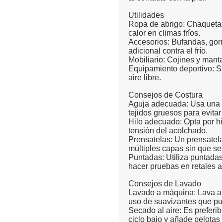
Utilidades
Ropa de abrigo: Chaquetas
calor en climas fríos.
Accesorios: Bufandas, gor
adicional contra el frío.
Mobiliario: Cojines y man
Equipamiento deportivo: Sa
aire libre.
Consejos de Costura
Aguja adecuada: Usa una 
tejidos gruesos para evitar
Hilo adecuado: Opta por hi
tensión del acolchado.
Prensatelas: Un prensatel
múltiples capas sin que se 
Puntadas: Utiliza puntadas
hacer pruebas en retales 
Consejos de Lavado
Lavado a máquina: Lava a m
uso de suavizantes que pue
Secado al aire: Es preferib
ciclo bajo y añade pelotas