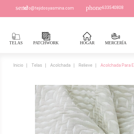
send
phone
633540808
Info@tejidosyasmina.com
TELAS
PATCHWORK
HOGAR
MERCERÍA
Inicio
Telas
Acolchada
Relieve
Acolchada Para E