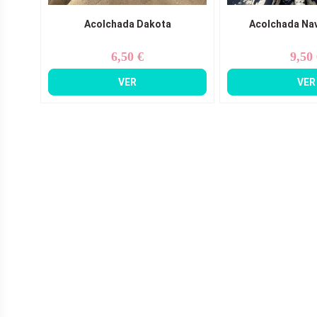
Acolchada Dakota
Acolchada Na
6,50 €
9,50
Precio
Pr
VER
VER