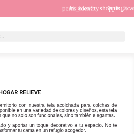
shopping_ca
perm_identity
Iniciar sesión
Carrito
(0)
HOGAR RELIEVE
rmitorio con nuestra tela acolchada para colchas de
ponible en una variedad de colores y diseños, esta tela
s que no solo son funcionales, sino también elegantes.
ado y aportar un toque decorativo a tu espacio. No te
nsformar tu cama en un refugio acogedor.