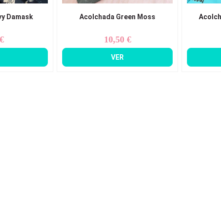
vy Damask
Acolchada Green Moss
Acolch
 €
10,50 €
ecio
Precio
VER