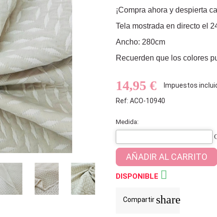
¡Compra ahora y despierta ca
Tela mostrada en directo el 2
Ancho: 280cm
Recuerden que los colores pu
14,95 €
Impuestos inclui
Ref: ACO-10940
Medida:
AÑADIR AL CARRITO

DISPONIBLE
share
Compartir