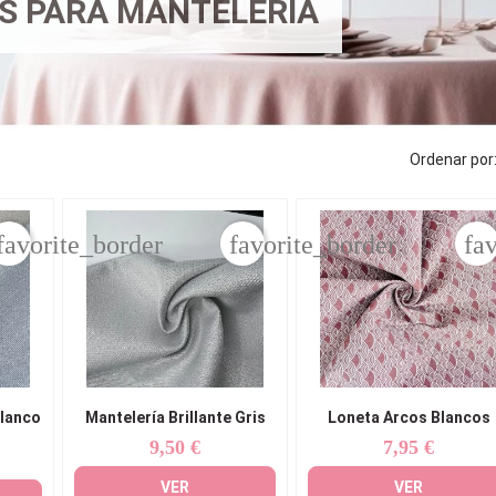
S PARA MANTELERÍA
Ordenar por
favorite_border
favorite_border
fa
Blanco
Mantelería Brillante Gris
Loneta Arcos Blancos
9,50 €
7,95 €
Precio
Precio
VER
VER