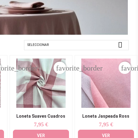

:
SELECCIONAR
vorite_border
favorite_border
favor
Loneta Suaves Cuadros
Loneta Jaspeada Ross
7,95 €
7,95 €
Precio
Precio
VER
VER