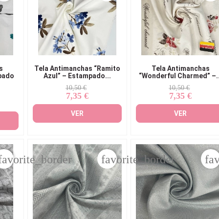
s
Tela Antimanchas “Ramito
Tela Antimanchas
pado
Azul” – Estampado...
“Wonderful Charmed” –..
Precio
Precio
Precio
Precio
10,50 €
10,50 €
7,35 €
7,35 €
base
base
VER
VER
favorite_border
favorite_border
fa