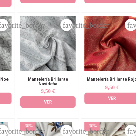
favorite_border
favorite_border
fa
e Noe
Mantelería Brillante
Mantelería Brillante Roj
Navideña
9,50 €
Precio
9,50 €
Precio
VER
VER
-30%
-30%
favorite_border
favorite_border
fa