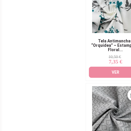
Tela Antimancha
“Orquídea” – Estam
Floral...
Precio
Precio
10,50 €
7,35 €
base
VER