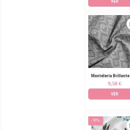
VER
Mantelería Brillant
9,50 €
Precio
VER
-30%