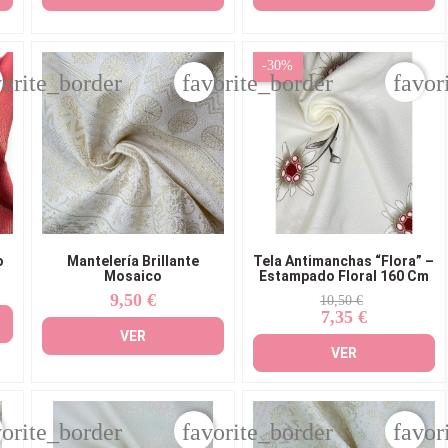
-30%
vorite_border
favorite_border
favor
o
Mantelería Brillante
Tela Antimanchas “Flora” –
Mosaico
Estampado Floral 160 Cm
9,50 €
Precio
Precio
Precio
10,50 €
7,35 €
base
VER
VER
vorite_border
favorite_border
favor