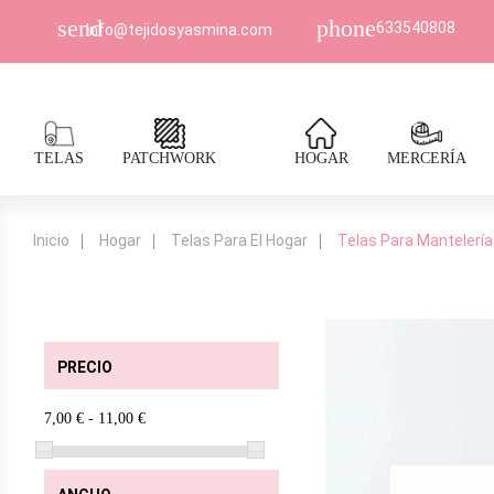
send
phone
633540808
Info@tejidosyasmina.com
TELAS
PATCHWORK
HOGAR
MERCERÍA
Inicio
Hogar
Telas Para El Hogar
Telas Para Mantelería
PRECIO
7,00 € - 11,00 €