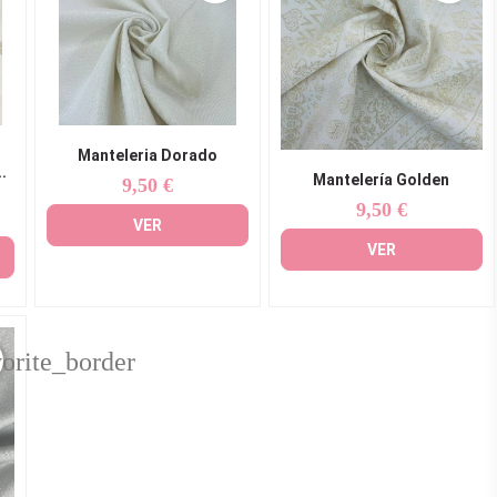
Manteleria Dorado
.
Mantelería Golden
9,50 €
Precio
9,50 €
Precio
VER
VER
vorite_border