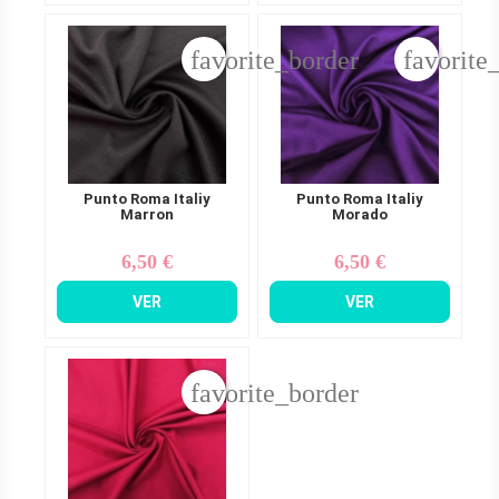
favorite_border
favorite
Punto Roma Italiy
Punto Roma Italiy
Marron
Morado
6,50 €
6,50 €
Precio
Precio
VER
VER
favorite_border