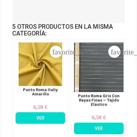
5 OTROS PRODUCTOS EN LA MISMA
CATEGORÍA:
favorite_border
favorite
Punto Roma Italiy
Amarillo
Punto Roma Gris Con
Rayas Finas – Tejido
Elástico
6,50 €
Precio
6,50 €
Precio
VER
VER