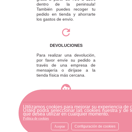
dentro de la peninsula!
También puedes recoger tu
pedido en tienda y ahorrarte
los gastos de envío.
DEVOLUCIONES
Para realizar una devolución,
por favor envíe su pedido a
través de una empresa de
mensajería o diríjase a la
tienda física más cercana.
ATENCIÓN AL CLIENTE
Utilizamos cookies para mejorar su experiencia de 
Si necesitas ayuda, no dudes
Usted podrá seleccionar las cookies nuestra y de t
en escribirnos por medio de
que desea utilizar en cualquier momento.
WhatsApp al número
Política de cookies
633540808. Estamos aquí para
Aceptar
Configuración de cookies
resolver tus dudas y ofrecerte