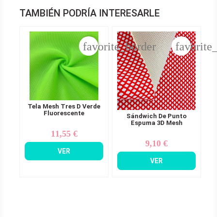
TAMBIÉN PODRÍA INTERESARLE
favorite_border
favorite
Tela Mesh Tres D Verde
Fluorescente
Sándwich De Punto
Espuma 3D Mesh
11,55 €
Precio
9,10 €
Precio
VER
VER