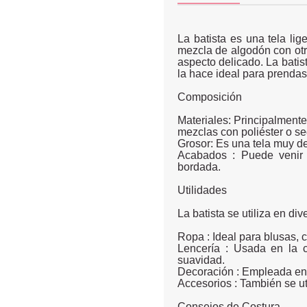
La batista es una tela l
mezcla de algodón con otro
aspecto delicado. La batis
la hace ideal para prendas
Composición
Materiales: Principalment
mezclas con poliéster o se
Grosor: Es una tela muy del
Acabados : Puede venir 
bordada.
Utilidades
La batista se utiliza en di
Ropa : Ideal para blusas, c
Lencería : Usada en la c
suavidad.
Decoración : Empleada en c
Accesorios : También se ut
Consejos de Costura