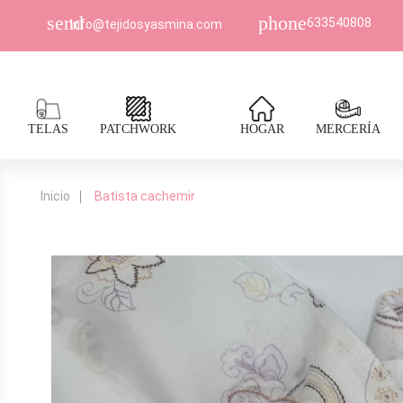
send
phone
633540808
Info@tejidosyasmina.com
TELAS
PATCHWORK
HOGAR
MERCERÍA
Inicio
Batista cachemir