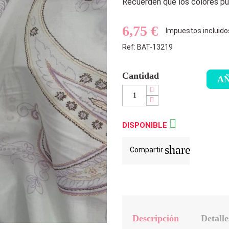
Recuerden que los colores pue
6,75 €
Impuestos incluido
Ref: BAT-13219
Cantidad
AÑ

DISPONIBLE
share
Compartir
Descripción
Detalle