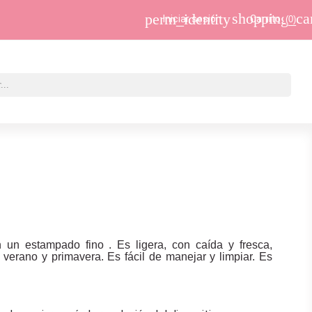
shopping_ca
perm_identity
Iniciar sesión
Carrito
(0)
 un estampado fino . Es ligera, con caída y fresca,
verano y primavera. Es fácil de manejar y limpiar. Es