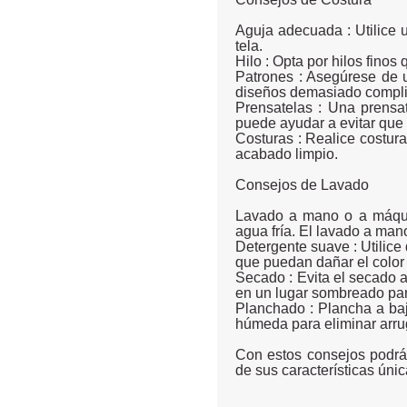
Aguja adecuada : Utilice 
tela.
Hilo : Opta por hilos finos
Patrones : Asegúrese de u
diseños demasiado complic
Prensatelas : Una prensat
puede ayudar a evitar que l
Costuras : Realice costur
acabado limpio.
Consejos de Lavado
Lavado a mano o a máquin
agua fría. El lavado a mano
Detergente suave : Utilic
que puedan dañar el color o
Secado : Evita el secado 
en un lugar sombreado para
Planchado : Plancha a baj
húmeda para eliminar arrug
Con estos consejos podrás
de sus características únic