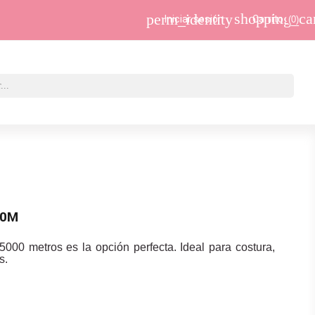
shopping_ca
perm_identity
Iniciar sesión
Carrito
(0)
00M
 5000 metros es la opción perfecta. Ideal para costura,
s.