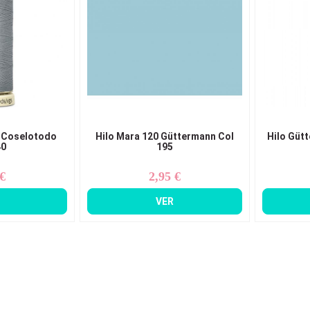
 Coselotodo
Hilo Mara 120 Güttermann Col
Hilo Güt
40
195
 €
2,95 €
ecio
Precio
VER