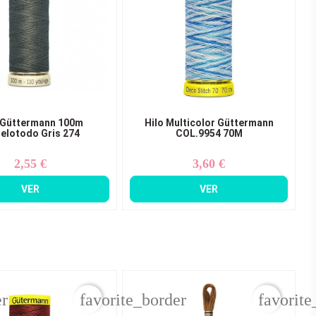
 Güttermann 100m
Hilo Multicolor Güttermann
elotodo Gris 274
COL.9954 70M
2,55 €
3,60 €
Precio
Precio
VER
VER
er
favorite_border
favorite