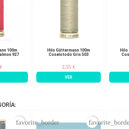
ann 100m
Hilo Güttermann 100m
Hilo
almon 927
Coselotodo Gris 503
Cos
 €
2,55 €
ecio
Precio
VER
GORÍA:
favorite_border
favorite_bord