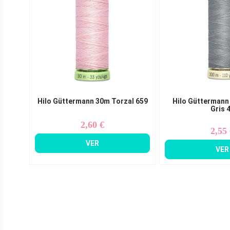
Hilo Güttermann 30m Torzal 659
Hilo Güttermann
Gris 
2,60 €
Precio
2,55
Pr
VER
VER