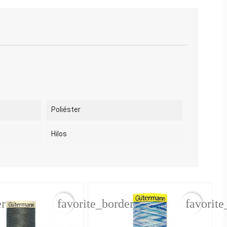
Poliéster
Hilos
er
favorite_border
favorite