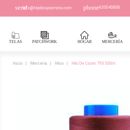
send
phone
633540808
Info@tejidosyasmina.com
TELAS
PATCHWORK
HOGAR
MERCERÍA
Inicio
Merceria
Hilos
Hilo De Coser 793 500m