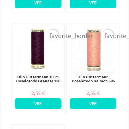
VER
VER
favorite_border
favorite
Hilo Güttermann 100m
Hilo Güttermann
Coselotodo Granate 130
Coselotodo Salmon 586
2,55 €
2,55 €
Precio
Precio
VER
VER