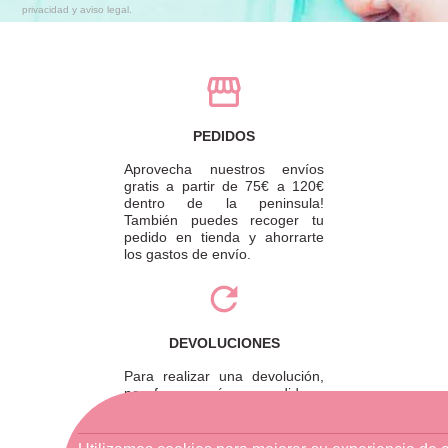
privacidad y aviso legal.
PEDIDOS
Aprovecha nuestros envíos
gratis a partir de 75€ a 120€
dentro de la peninsula!
También puedes recoger tu
pedido en tienda y ahorrarte
los gastos de envío.
DEVOLUCIONES
Para realizar una devolución,
por favor envíe su pedido a
través de una empresa de
mensajería o diríjase a la
tienda física más cercana.