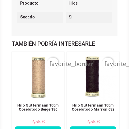
Producto
Hilos
Secado
Si
TAMBIÉN PODRÍA INTERESARLE
favorite_border
favorite
Hilo Güttermann 100m
Hilo Güttermann 100m
Coselotodo Beige 186
Coselotodo Marrón 682
2,55 €
2,55 €
Precio
Precio