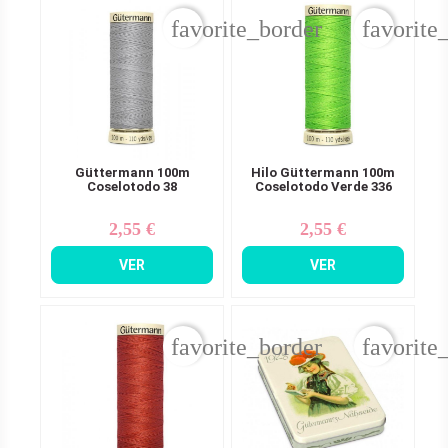
favorite_border
favorite
Güttermann 100m
Hilo Güttermann 100m
Coselotodo 38
Coselotodo Verde 336
2,55 €
2,55 €
Precio
Precio
VER
VER
favorite_border
favorite