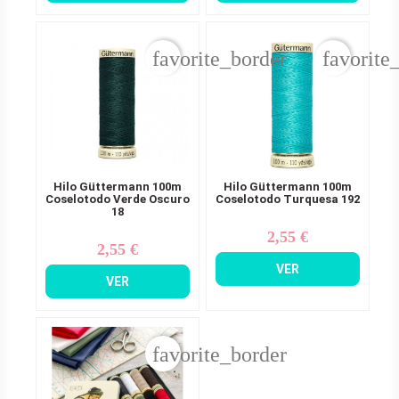
favorite_border
favorite
Hilo Güttermann 100m
Hilo Güttermann 100m
Coselotodo Verde Oscuro
Coselotodo Turquesa 192
18
2,55 €
Precio
2,55 €
Precio
VER
VER
favorite_border