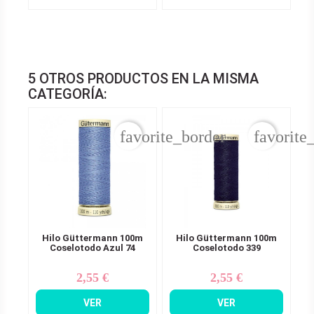
5 OTROS PRODUCTOS EN LA MISMA
CATEGORÍA:
favorite_border
favorite
Hilo Güttermann 100m
Hilo Güttermann 100m
Coselotodo Azul 74
Coselotodo 339
2,55 €
2,55 €
Precio
Precio
VER
VER