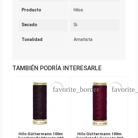
Producto
Hilos
Secado
Si
Tonalidad
Amatista
TAMBIÉN PODRÍA INTERESARLE
favorite_border
favorite
Hilo Güttermann 100m
Hilo Güttermann 100m