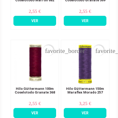
Coselotodo Marrón 682
Coselotodo Granate 369
2,55 €
2,55 €
Precio
Precio
VER
VER
favorite_border
favorite
Hilo Güttermann 100m
Hilo Güttermann 150m
Coselotodo Granate 368
Maraflex Morado 257
2,55 €
3,25 €
Precio
Precio
VER
VER