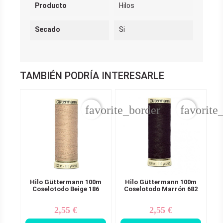
Producto
Hilos
Secado
Si
TAMBIÉN PODRÍA INTERESARLE
favorite_border
favorite
Hilo Güttermann 100m
Hilo Güttermann 100m
Coselotodo Beige 186
Coselotodo Marrón 682
2,55 €
2,55 €
Precio
Precio