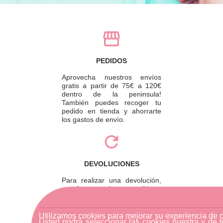
PEDIDOS
Aprovecha nuestros envíos
gratis a partir de 75€ a 120€
dentro de la peninsula!
También puedes recoger tu
pedido en tienda y ahorrarte
los gastos de envío.
DEVOLUCIONES
Para realizar una devolución,
por favor envíe su pedido a
través de una empresa de
mensajería o diríjase a la
tienda física más cercana.
Utilizamos cookies para mejorar su experiencia de 
Usted podrá seleccionar las cookies nuestra y de t