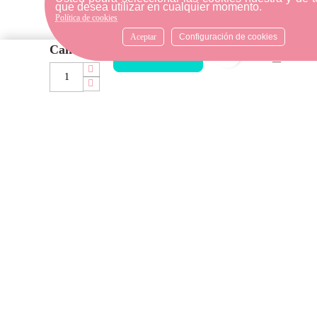
que desea utilizar en cualquier momento.
Política de cookies
Aceptar
Configuración de cookies
Cantidad
ATENCIÓN AL CLIENTE
favorite_bord
AÑADIR AL CARRITO
Si necesitas ayuda, no dudes
en escribirnos por medio de
WhatsApp al número
633540808. Estamos aquí para
resolver tus dudas y ofrecerte
el mejor servicio.
FORMAS DE PAGO
Elige tu forma de pago más
cómoda y 100% segura: Paypal,
transferencia bancaria o Redsys.
· Passeig Països Catalans, 22/24 ·