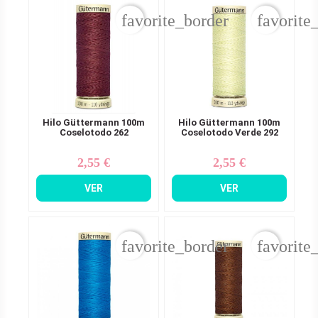
favorite_border
favorite
Hilo Güttermann 100m
Hilo Güttermann 100m
Coselotodo 262
Coselotodo Verde 292
2,55 €
2,55 €
Precio
Precio
VER
VER
favorite_border
favorite