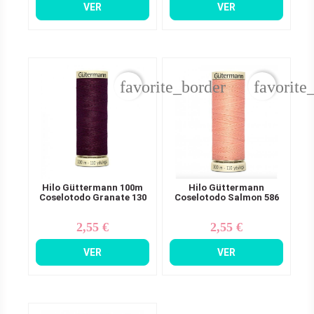
VER
VER
favorite_border
favorite
Hilo Güttermann 100m
Hilo Güttermann
Coselotodo Granate 130
Coselotodo Salmon 586
2,55 €
2,55 €
Precio
Precio
VER
VER