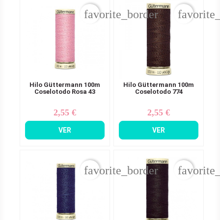
favorite_border
favorite
Hilo Güttermann 100m
Hilo Güttermann 100m
Coselotodo Rosa 43
Coselotodo 774
2,55 €
2,55 €
Precio
Precio
VER
VER
favorite_border
favorite