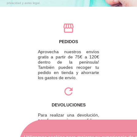
privacidad y aviso legal.
PEDIDOS
Aprovecha nuestros envíos
gratis a partir de 75€ a 120€
dentro de la peninsula!
También puedes recoger tu
pedido en tienda y ahorrarte
los gastos de envío.
DEVOLUCIONES
Para realizar una devolución,
por favor envíe su pedido a
través de una empresa de
mensajería o diríjase a la
tienda física más cercana.