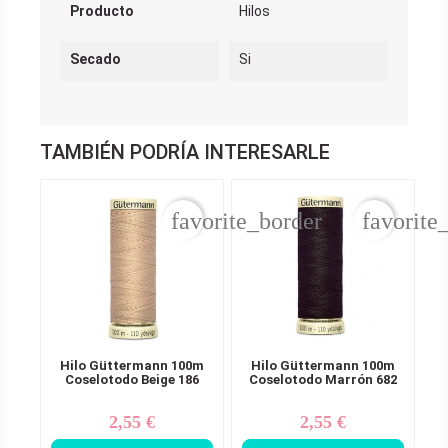
Producto
Hilos
Secado
Si
TAMBIÉN PODRÍA INTERESARLE
favorite_border
favorite
Hilo Güttermann 100m
Hilo Güttermann 100m
Coselotodo Beige 186
Coselotodo Marrón 682
2,55 €
2,55 €
Precio
Precio