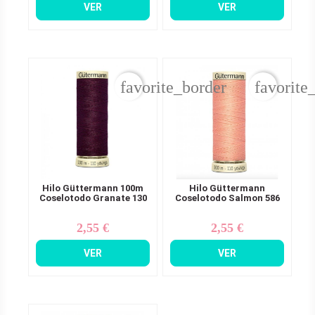
VER
VER
favorite_border
favorite
Hilo Güttermann 100m
Hilo Güttermann
Coselotodo Granate 130
Coselotodo Salmon 586
2,55 €
2,55 €
Precio
Precio
VER
VER