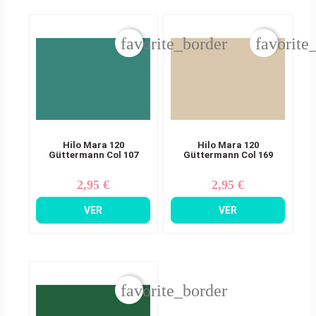
favorite_border
favorite
Hilo Mara 120
Hilo Mara 120
Güttermann Col 107
Güttermann Col 169
2,95 €
2,95 €
Precio
Precio
VER
VER
favorite_border