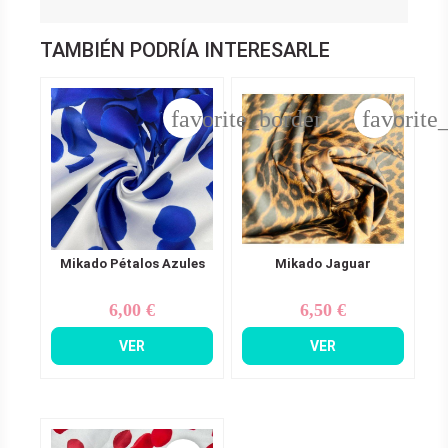
TAMBIÉN PODRÍA INTERESARLE
favorite_border
favorite
Mikado Pétalos Azules
Mikado Jaguar
6,00 €
6,50 €
Precio
Precio
VER
VER