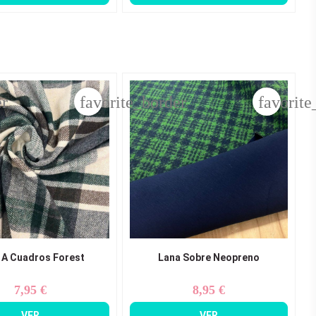
er
favorite_border
favorite
 A Cuadros Forest
Lana Sobre Neopreno
7,95 €
8,95 €
Precio
Precio
VER
VER