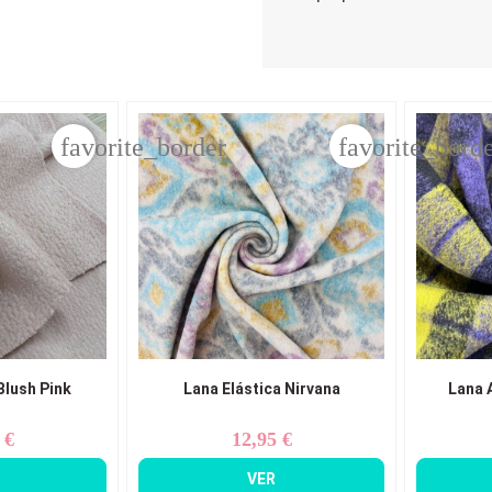
favorite_border
favorite_bord
Blush Pink
Lana Elástica Nirvana
Lana 
 €
12,95 €
ecio
Precio
VER