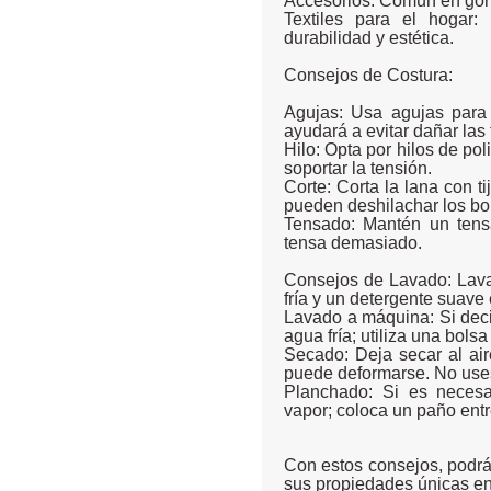
Accesorios: Común en gorr
Textiles para el hogar
durabilidad y estética.
Consejos de Costura:
Agujas: Usa agujas para
ayudará a evitar dañar las 
Hilo: Opta por hilos de po
soportar la tensión.
Corte: Corta la lana con ti
pueden deshilachar los bo
Tensado: Mantén un tensa
tensa demasiado.
Consejos de Lavado: Lav
fría y un detergente suave
Lavado a máquina: Si deci
agua fría; utiliza una bols
Secado: Deja secar al air
puede deformarse. No uses
Planchado: Si es necesar
vapor; coloca un paño entre
Con estos consejos, podrás
sus propiedades únicas en 