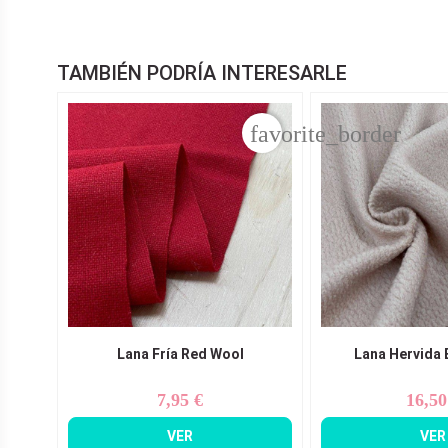
TAMBIÉN PODRÍA INTERESARLE
favorite_border
Lana Fría Red Wool
Lana Hervida 
7,95 €
16,50
Precio
Pr
VER
VER