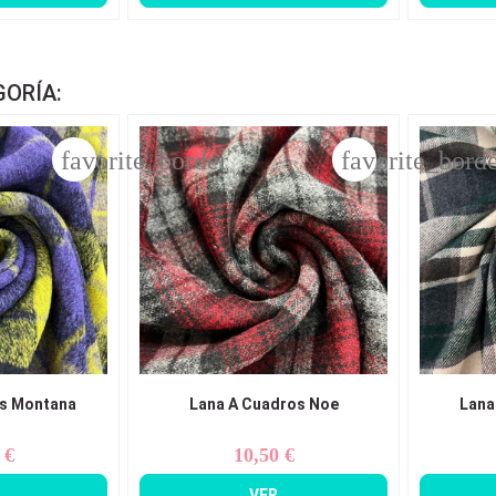
GORÍA:
favorite_border
favorite_bord
os Montana
Lana A Cuadros Noe
Lana
 €
10,50 €
ecio
Precio
VER