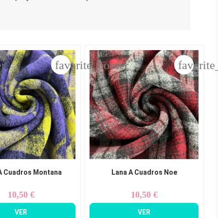
er
favorite_border
favorite
A Cuadros Montana
Lana A Cuadros Noe
10,50 €
10,50 €
Precio
Precio
VER
VER