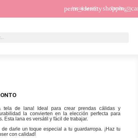
shopping_ca
perm_identity
Iniciar sesión
Carrito
(0)
RONTO
a tela de lana! Ideal para crear prendas cálidas y
rabilidad la convierten en la elección perfecta para
 Esta lana es versátil y fácil de trabajar.
 de darle un toque especial a tu guardarropa. ¡Haz tu
ser con calidad!