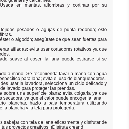
os, guantes y calcetines.
: Usada en mantas, alfombras y cortinas por su
 tejidos pesados o agujas de punta redonda; esto
fibras.
liéster o algodón; asegúrate de que sean fuertes para
jeras afiladas; evita usar cortadores rotativos ya que
rdes.
do suave al coser; la lana puede estirarse si se
ado a mano: Se recomienda lavar a mano con agua
 específico para lana; evita el uso de blanqueadores.
des usar la lavadora, selecciona un ciclo delicado y
a de lavado para proteger las prendas.
e sobre una superficie plana; evita colgarla ya que
 secadora, ya que el calor puede encoger la lana.
io planchar, hazlo a baja temperatura utilizando
 la plancha y la tela para protegerla.
 trabajar con tela de lana eficazmente y disfrutar de
tus proyectos creativos. ¡Disfruta creand