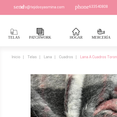
send
phone
633540808
Info@tejidosyasmina.com
TELAS
PATCHWORK
HOGAR
MERCERÍA
Inicio
Telas
Lana
Cuadros
Lana A Cuadros Toron