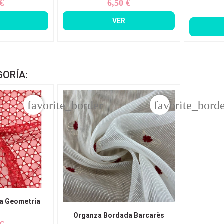
 €
6,50 €
ecio
Precio
VER
GORÍA:
favorite_border
favorite_bord
a Geometria
Organza Bordada Barcarès