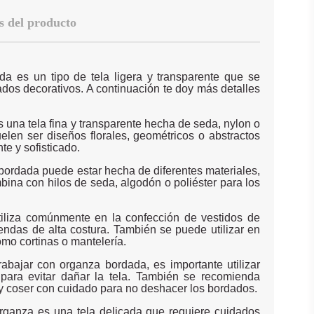
s del producto
da es un tipo de tela ligera y transparente que se
ados decorativos. A continuación te doy más detalles
 una tela fina y transparente hecha de seda, nylon o
uelen ser diseños florales, geométricos o abstractos
te y sofisticado.
ordada puede estar hecha de diferentes materiales,
ina con hilos de seda, algodón o poliéster para los
utiliza comúnmente en la confección de vestidos de
rendas de alta costura. También se puede utilizar en
omo cortinas o mantelería.
rabajar con organza bordada, es importante utilizar
 para evitar dañar la tela. También se recomienda
s y coser con cuidado para no deshacer los bordados.
rganza es una tela delicada que requiere cuidados