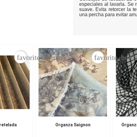
especiales al lavarla. Se
suave. Evita retorcer la t
una percha para evitar arr
favorite_border
favorite_bord
retelada
Organza Saignon
Organz