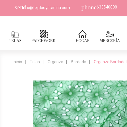
send
phone
633540808
Info@tejidosyasmina.com
TELAS
PATCHWORK
HOGAR
MERCERÍA
Inicio
Telas
Organza
Bordada
Organza Bordada 