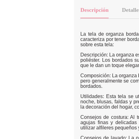
Descripción
Detalle
La tela de organza borda
caracteriza por tener bord
sobre esta tela:
Descripción: La organza es
poliéster. Los bordados s
que le dan un toque elegan
Composición: La organza b
pero generalmente se comb
bordados.
Utilidades: Esta tela se 
noche, blusas, faldas y p
la decoración del hogar, c
Consejos de costura: Al t
agujas finas y delicadas
utilizar alfileres pequeño
Consejos de lavado: La o