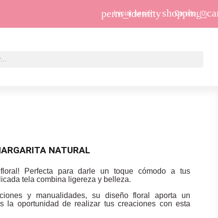
shopping_ca
perm_identity
Iniciar sesión
Carrito
(0)
ARGARITA NATURAL
floral! Perfecta para darle un toque cómodo a tus
licada tela combina ligereza y belleza.
aciones y manualidades, su diseño floral aporta un
s la oportunidad de realizar tus creaciones con esta