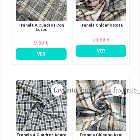
Franela A Cuadros Con
Franela Chicano Rosa
Lurex
10,50 €
Precio
9,50 €
Precio
VER
VER
favorite_border
favorite
Franela A Cuadros Adare
Franela Chicano Azul