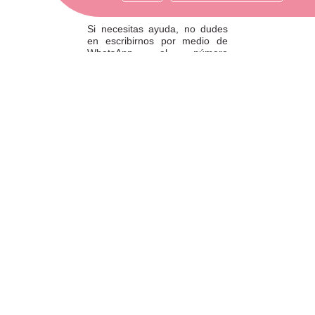
ATENCIÓN AL CLIENTE
Si necesitas ayuda, no dudes
en escribirnos por medio de
WhatsApp al número
633540808. Estamos aquí para
resolver tus dudas y ofrecerte
el mejor servicio.
FORMAS DE PAGO
Elige tu forma de pago más
cómoda y 100% segura: Paypal,
transferencia bancaria o Redsys.
· Passeig Països Catalans, 22/24 ·
17190 Salt, Girona