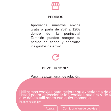
PEDIDOS
Aprovecha nuestros envíos
gratis a partir de 75€ a 120€
dentro de la peninsula!
También puedes recoger tu
pedido en tienda y ahorrarte
los gastos de envío.
DEVOLUCIONES
Para realizar una devolución,
por favor envíe su pedido a
través de una empresa de
mensajería o diríjase a la
Utilizamos cookies para mejorar su experiencia de 
tienda física más cercana.
Usted podrá seleccionar las cookies nuestra y de t
que desea utilizar en cualquier momento.
Política de cookies
Aceptar
Configuración de cookies