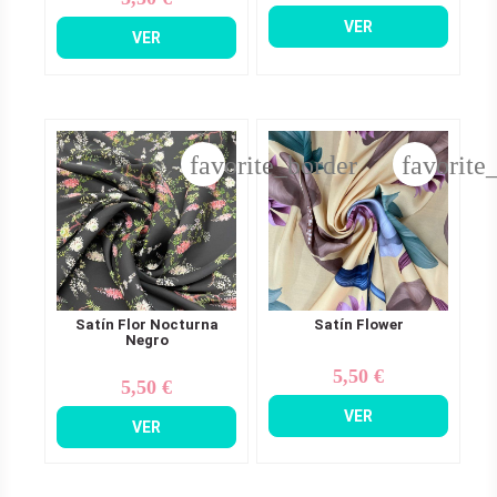
VER
VER
favorite_border
favorite
Satín Flor Nocturna
Satín Flower
Negro
5,50 €
Precio
5,50 €
Precio
VER
VER