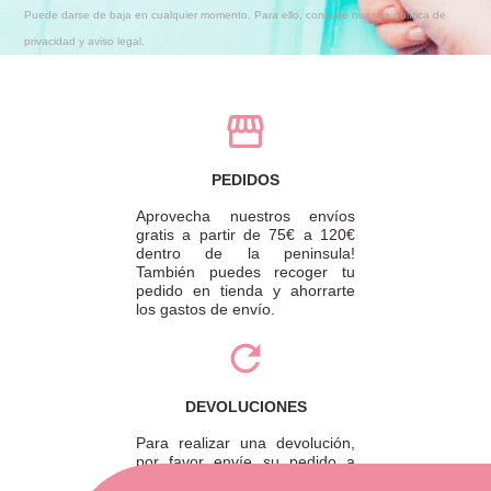
Puede darse de baja en cualquier momento. Para ello, consulte nuestra política de
privacidad y aviso legal.
PEDIDOS
Aprovecha nuestros envíos
gratis a partir de 75€ a 120€
dentro de la peninsula!
También puedes recoger tu
pedido en tienda y ahorrarte
los gastos de envío.
DEVOLUCIONES
Para realizar una devolución,
por favor envíe su pedido a
través de una empresa de