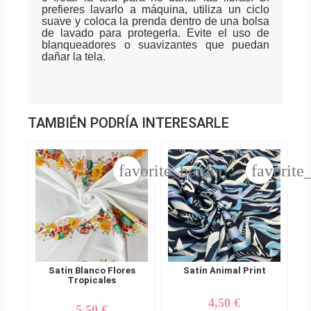
prefieres lavarlo a máquina, utiliza un ciclo
suave y coloca la prenda dentro de una bolsa
de lavado para protegerla. Evite el uso de
blanqueadores o suavizantes que puedan
dañar la tela.
TAMBIÉN PODRÍA INTERESARLE
favorite_border
favorite
Satín Blanco Flores
Satín Animal Print
Tropicales
4,50 €
Precio
5,50 €
Precio