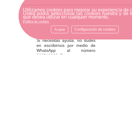
mensajería o diríjase a la
tienda física más cercana.
Utilizamos cookies para mejorar su experiencia de 
Usted podrá seleccionar las cookies nuestra y de t
que desea utilizar en cualquier momento.
Política de cookies
Aceptar
Configuración de cookies
ATENCIÓN AL CLIENTE
Si necesitas ayuda, no dudes
en escribirnos por medio de
WhatsApp al número
633540808. Estamos aquí para
resolver tus dudas y ofrecerte
el mejor servicio.
FORMAS DE PAGO
Elige tu forma de pago más
cómoda y 100% segura: Paypal,
transferencia bancaria o Redsys.