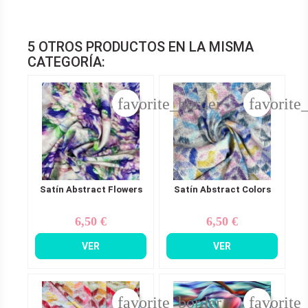
5 OTROS PRODUCTOS EN LA MISMA
CATEGORÍA:
favorite_border
favorite
Satín Abstract Flowers
Satín Abstract Colors
6,50 €
6,50 €
Precio
Precio
VER
VER
favorite_border
favorite