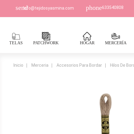
send
phone
633540808
Info@tejidosyasmina.com
TELAS
PATCHWORK
HOGAR
MERCERÍA
Inicio
Merceria
Accesorios Para Bordar
Hilos De Bo