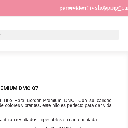
shopping_ca
perm_identity
Iniciar sesión
Carrito
(0)
REMIUM DMC 07
el Hilo Para Bordar Premium DMC! Con su calidad
 colores vibrantes, este hilo es perfecto para dar vida
rantizan resultados impecables en cada puntada.