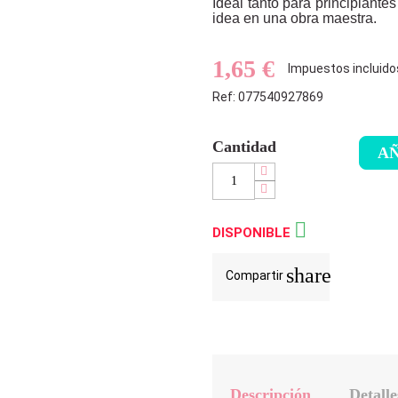
Ideal tanto para principiant
idea en una obra maestra.
1,65 €
Impuestos incluido
Ref: 077540927869
Cantidad
AÑ

DISPONIBLE
share
Compartir
Descripción
Detalle