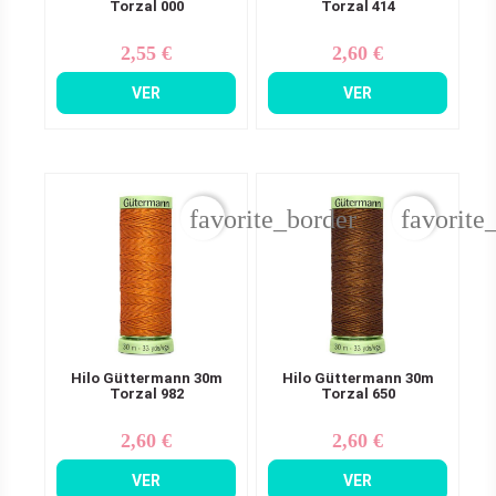
Torzal 000
Torzal 414
2,55 €
2,60 €
Precio
Precio
VER
VER
favorite_border
favorite
Hilo Güttermann 30m
Hilo Güttermann 30m
Torzal 982
Torzal 650
2,60 €
2,60 €
Precio
Precio
VER
VER