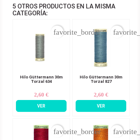
5 OTROS PRODUCTOS EN LA MISMA
CATEGORÍA:
favorite_border
favorite
Hilo Güttermann 30m
Hilo Güttermann 30m
Torzal 634
Torzal 827
2,60 €
2,60 €
Precio
Precio
VER
VER
favorite_border
favorite