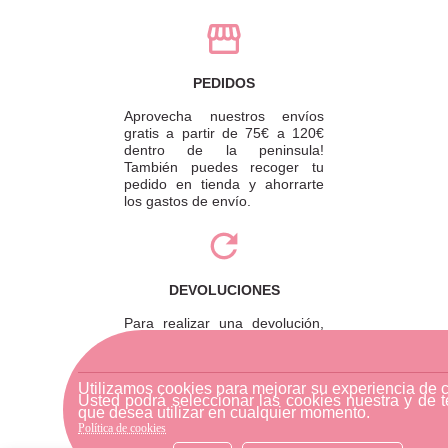
PEDIDOS
Aprovecha nuestros envíos
gratis a partir de 75€ a 120€
dentro de la peninsula!
También puedes recoger tu
pedido en tienda y ahorrarte
los gastos de envío.
DEVOLUCIONES
Para realizar una devolución,
por favor envíe su pedido a
través de una empresa de
mensajería o diríjase a la
Utilizamos cookies para mejorar su experiencia de 
tienda física más cercana.
Usted podrá seleccionar las cookies nuestra y de t
que desea utilizar en cualquier momento.
Política de cookies