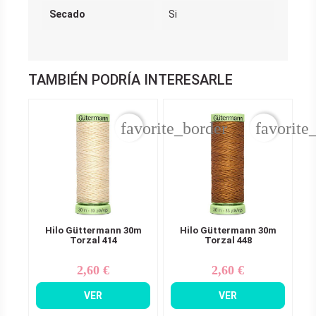
Secado
Si
TAMBIÉN PODRÍA INTERESARLE
favorite_border
favorite
Hilo Güttermann 30m
Hilo Güttermann 30m
Torzal 414
Torzal 448
2,60 €
2,60 €
Precio
Precio
VER
VER