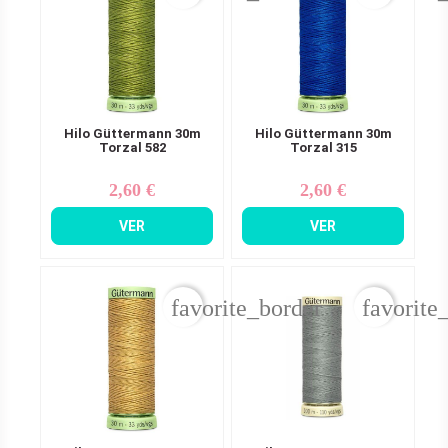
Hilo Güttermann 30m
Hilo Güttermann 30m
Torzal 582
Torzal 315
2,60 €
2,60 €
Precio
Precio
VER
VER
favorite_border
favorite