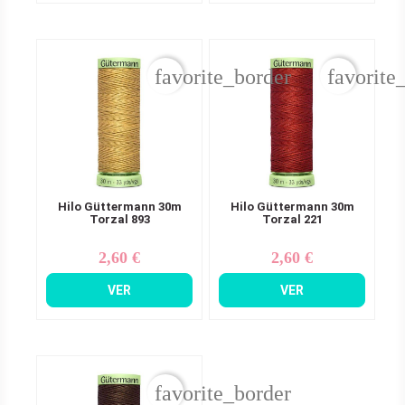
favorite_border
favorite
Hilo Güttermann 30m
Hilo Güttermann 30m
Torzal 893
Torzal 221
2,60 €
2,60 €
Precio
Precio
VER
VER
favorite_border