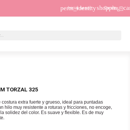
shopping_ca
perm_identity
Iniciar sesión
Carrito
(0)
M TORZAL 325
 costura extra fuerte y grueso, ideal para puntadas
n hilo muy resistente a roturas y fricciones, no encoge,
 la solidez del color. Es suave y flexible. Es de muy
te.