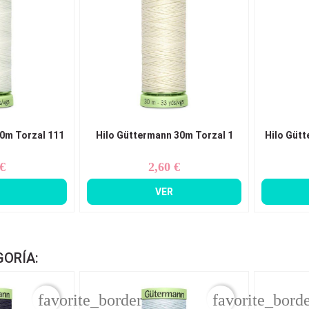
0m Torzal 111
Hilo Güttermann 30m Torzal 1
Hilo Gütt
 €
2,60 €
ecio
Precio
VER
GORÍA:
favorite_border
favorite_bord