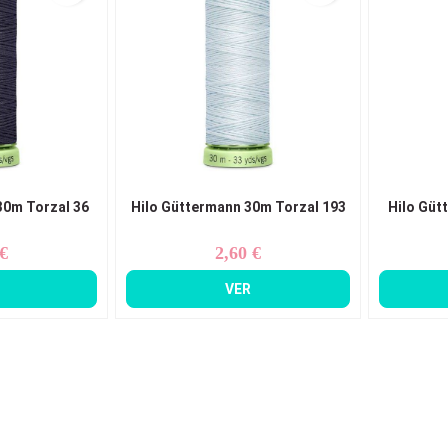
30m Torzal 36
Hilo Güttermann 30m Torzal 193
Hilo Güt
 €
2,60 €
ecio
Precio
VER