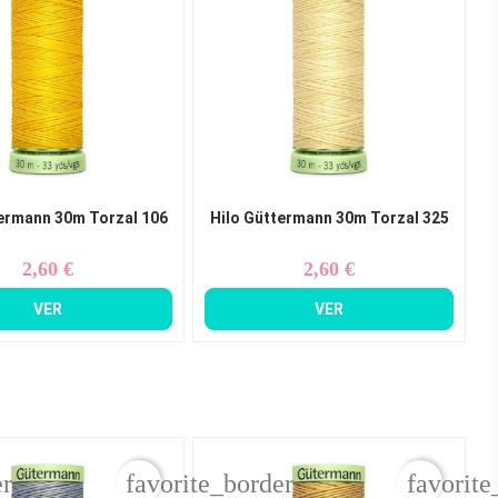
ermann 30m Torzal 106
Hilo Güttermann 30m Torzal 325
2,60 €
2,60 €
Precio
Precio
VER
VER
er
favorite_border
favorite