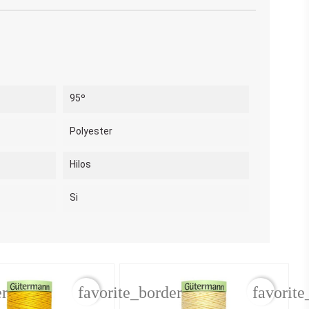
95º
Polyester
Hilos
Si
er
favorite_border
favorite