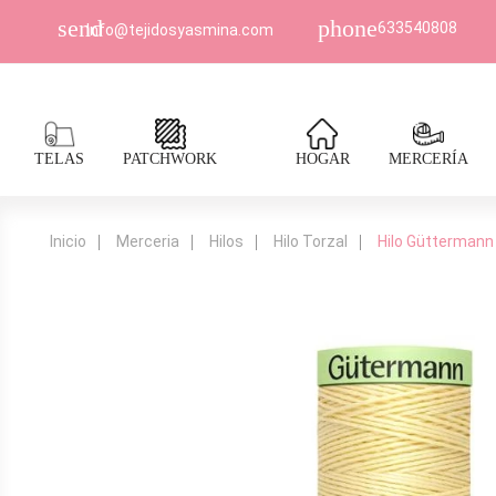
send
phone
633540808
Info@tejidosyasmina.com
TELAS
PATCHWORK
HOGAR
MERCERÍA
Inicio
Merceria
Hilos
Hilo Torzal
Hilo Güttermann