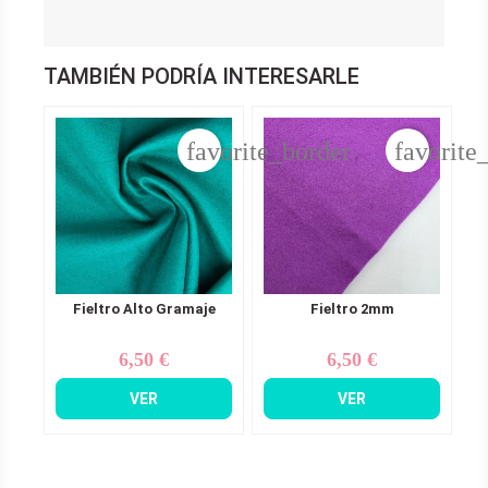
TAMBIÉN PODRÍA INTERESARLE
favorite_border
favorite
Fieltro Alto Gramaje
Fieltro 2mm
6,50 €
6,50 €
Precio
Precio
VER
VER