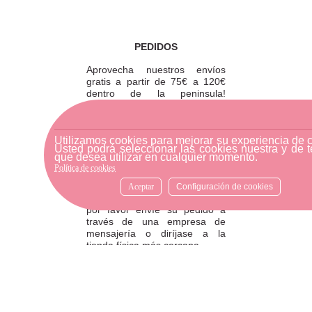
PEDIDOS
Aprovecha nuestros envíos
gratis a partir de 75€ a 120€
dentro de la peninsula!
También puedes recoger tu
pedido en tienda y ahorrarte
los gastos de envío.
Utilizamos cookies para mejorar su experiencia de 
Usted podrá seleccionar las cookies nuestra y de t
que desea utilizar en cualquier momento.
Política de cookies
DEVOLUCIONES
Aceptar
Configuración de cookies
Para realizar una devolución,
por favor envíe su pedido a
través de una empresa de
mensajería o diríjase a la
tienda física más cercana.
ATENCIÓN AL CLIENTE
Si necesitas ayuda, no dudes