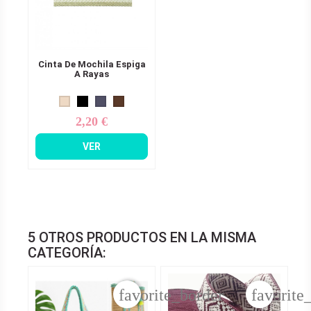
Cinta De Mochila Espiga
A Rayas
2,20 €
Precio
VER
5 OTROS PRODUCTOS EN LA MISMA
CATEGORÍA:
favorite_border
favorite