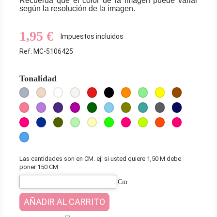
Recuerda que el color de la imagen puede variar
según la resolución de la imagen.
1,95 €
Impuestos incluidos
Ref: MC-5106425
Tonalidad
Gris
Beige
Blanco
Blanco
Rojo
Negro
Naranja
Verde
Amarillo
Marrón
Medio
Roto
Claro
Rosa
Lila
Púrpura
Morado
Verde
Azul
Verde
Turquesa
Gris
Azul
Medio
Oscuro
Cielo
Oliva
Oscuro
Marino
Fucsia
Azul
Verde
Verde
Amarillo
Verde
Rosa
Amarillo
Naranja
Fucsia
Eléctrico
Militar
Pastel
Claro
Neón
Neón
Neón
Neón
Neón
Azul
Medio
Medio
Las cantidades son en CM. ej: si usted quiere 1,50 M debe
poner 150 CM
Cm
AÑADIR AL CARRITO