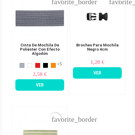
favorite_border
favorite
Cinta De Mochila De
Broches Para Mochila
Poliéster Con Efecto
Negro 4cm
Algodón
1,20 €
Precio
+5
VER
2,50 €
Precio
VER
favorite_border