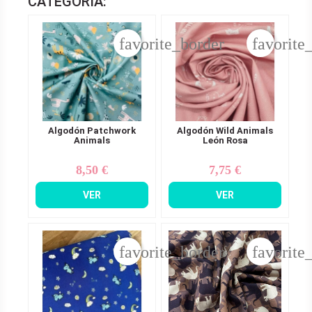
CATEGORÍA:
favorite_border
favorite
Algodón Patchwork
Algodón Wild Animals
Animals
León Rosa
8,50 €
7,75 €
Precio
Precio
VER
VER
favorite_border
favorite