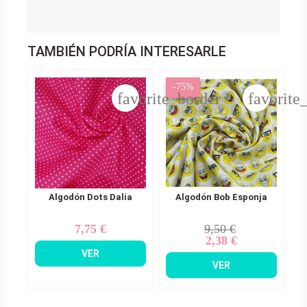
TAMBIÉN PODRÍA INTERESARLE
-75%
favorite_border
favorite
Algodón Dots Dalia
Algodón Bob Esponja
7,75 €
9,50 €
Precio
Precio
Precio
2,38 €
base
VER
VER